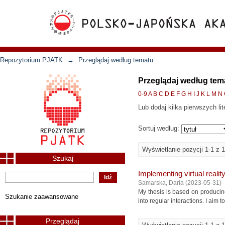
Repozytorium PJATK
→
Przeglądaj według tematu
Przeglądaj według tem
0-9
A
B
C
D
E
F
G
H
I
J
K
L
M
N
Lub dodaj kilka pierwszych lit
Sortuj według:
Wyświetlanie pozycji 1-1 z 1
Szukaj
Implementing virtual realit
Samarska, Daria
(
2023-05-31
)
My thesis is based on producin
Szukanie zaawansowane
into regular interactions. I aim t
Przeglądaj