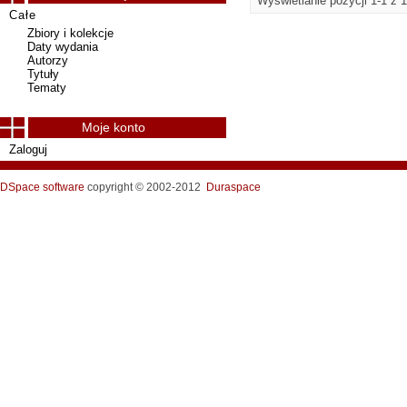
Wyświetlanie pozycji 1-1 z 1
Całe
Zbiory i kolekcje
Daty wydania
Autorzy
Tytuły
Tematy
Moje konto
Zaloguj
DSpace software
copyright © 2002-2012
Duraspace