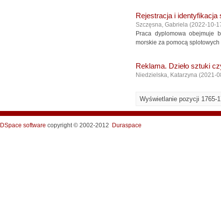
Rejestracja i identyfikac
Szczęsna, Gabriela
(
2022-10-1
Praca dyplomowa obejmuje bad
morskie za pomocą splotowych s
Reklama. Dzieło sztuki c
Niedzielska, Katarzyna
(
2021-0
Wyświetlanie pozycji 1765-
DSpace software
copyright © 2002-2012
Duraspace