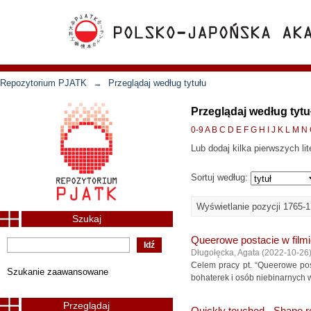
Repozytorium PJATK
→
Przeglądaj według tytułu
Przeglądaj według tytu
0-9
A
B
C
D
E
F
G
H
I
J
K
L
M
N
Lub dodaj kilka pierwszych lit
Sortuj według:
Wyświetlanie pozycji 1765-
Szukaj
Queerowe postacie w fil
Długołęcka, Agata
(
2022-10-26
Celem pracy pt. “Queerowe pos
Szukanie zaawansowane
bohaterek i osób niebinarnych w
Przeglądaj