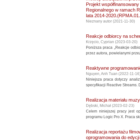
Projekt współfinansowany
Regionalnego w ramach R
lata 2014-2020.(RPMA.01.
Nieznany autor
(
2021-11-30
)
Reakcje odbiorcy na sche
Krzęcio, Cyprian
(
2023-03-20
)
Poniższa praca „Reakcje odbi
przez autora, powielanymi prze
Reaktywne programowanie
Nguyen, Anh Tuan
(
2022-11-16
Niniejsza praca dotyczy anali
specyfikacji Reactive Streams.
Realizacja materiału muz
Dębski, Michał
(
2023-02-23
)
Celem niniejszej pracy jest o
programu Logic Pro X. Praca skła
Realizacja reportażu fil
oprogramowania do edycji