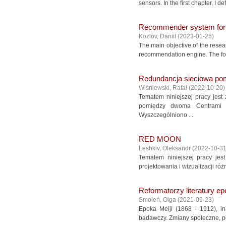
sensors. In the first chapter, I 
Recommender system for fa
Kozlov, Daniil
(
2023-01-25
)
The main objective of the resea
recommendation engine. The follo
Redundancja sieciowa p
Wiśniewski, Rafał
(
2022-10-20
)
Tematem niniejszej pracy jes
pomiędzy dwoma Centrami D
Wyszczególniono ...
RED MOON
Leshkiv, Oleksandr
(
2022-10-3
Tematem niniejszej pracy jes
projektowania i wizualizacji ró
Reformatorzy literatury ep
Smoleń, Olga
(
2021-09-23
)
Epoka Meiji (1868 - 1912), i
badawczy. Zmiany społeczne, po