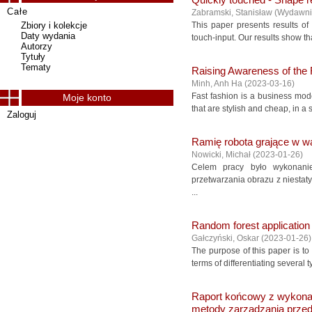
Quickly touched - Shape re
Całe
Zabramski, Stanisław
(
Wydawni
Zbiory i kolekcje
This paper presents results of
Daty wydania
touch-input. Our results show th
Autorzy
Tytuły
Tematy
Raising Awareness of the 
Minh, Anh Ha
(
2023-03-16
)
Fast fashion is a business mod
Moje konto
that are stylish and cheap, in a 
Zaloguj
Ramię robota grające w w
Nowicki, Michał
(
2023-01-26
)
Celem pracy było wykonanie
przetwarzania obrazu z niestat
...
Random forest application i
Gałczyński, Oskar
(
2023-01-26
)
The purpose of this paper is to 
terms of differentiating several 
Raport końcowy z wykonan
metody zarządzania przed