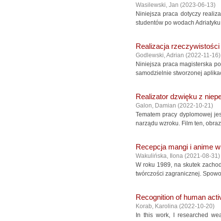
Wasilewski, Jan
(
2023-06-13
)
Niniejsza praca dotyczy realiz
studentów po wodach Adriatyku
Realizacja rzeczywistości
Godlewski, Adrian
(
2022-11-16
)
Niniejsza praca magisterska po
samodzielnie stworzonej aplikacj
Realizator dzwięku z nie
Galon, Damian
(
2022-10-21
)
Tematem pracy dyplomowej jest
narządu wzroku. Film ten, obra
Recepcja mangi i anime w
Wakulińska, Ilona
(
2021-08-31
)
W roku 1989, na skutek zachod
twórczości zagranicznej. Spow
Recognition of human acti
Korab, Karolina
(
2022-10-20
)
In this work, I researched we