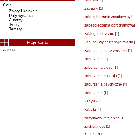
zabawki
[1]
Całe
Zabawki
[1]
Zbiory i kolekcje
Daty wydania
zabezpieczanie zasobów cyfr
Autorzy
Tytuły
zabezpieczenia oprogramowa
Tematy
zabiegi medyczne
[1]
Moje konto
Zabij to i wyjedź z tego miasta
[
Zaloguj
zaburzanie rzeczywistości
[1]
zaburzenia
[2]
zaburzenia głosu
[1]
zaburzenia nastroju
[1]
zaburzenia psychiczne
[4]
zaburzenie
[1]
Zabytek
[1]
zabytki
[1]
zabytkowa kamienica
[1]
zachłanność
[1]