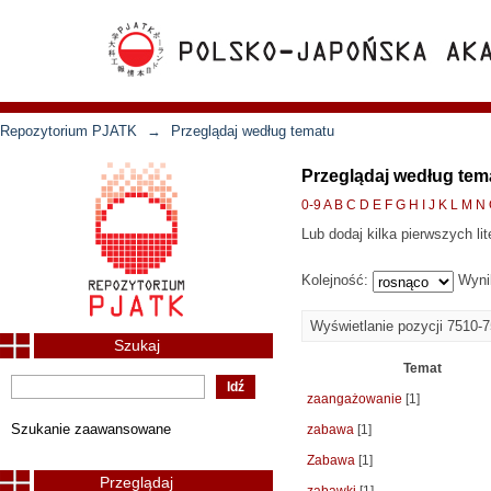
Repozytorium PJATK
→
Przeglądaj według tematu
Przeglądaj według tem
0-9
A
B
C
D
E
F
G
H
I
J
K
L
M
N
Lub dodaj kilka pierwszych lit
Kolejność:
Wyni
Wyświetlanie pozycji 7510-
Szukaj
Temat
zaangażowanie
[1]
Szukanie zaawansowane
zabawa
[1]
Zabawa
[1]
Przeglądaj