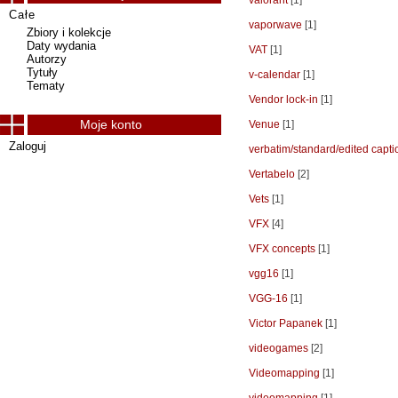
valorant
[1]
Całe
vaporwave
[1]
Zbiory i kolekcje
Daty wydania
VAT
[1]
Autorzy
Tytuły
v-calendar
[1]
Tematy
Vendor lock-in
[1]
Moje konto
Venue
[1]
Zaloguj
verbatim/standard/edited capti
Vertabelo
[2]
Vets
[1]
VFX
[4]
VFX concepts
[1]
vgg16
[1]
VGG-16
[1]
Victor Papanek
[1]
videogames
[2]
Videomapping
[1]