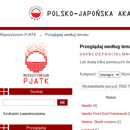
Repozytorium PJATK
→
Przeglądaj według tematu
Przeglądaj według tem
0-9
A
B
C
D
E
F
G
H
I
J
K
L
M
N
Lub dodaj kilka pierwszych lit
Kolejność:
Wyni
Wyświetlanie pozycji 7002-
Szukaj
Temat
Vaadin
[4]
Szukanie zaawansowane
Vaadin Front End Framework
[
Vaiana: Skarb oceanu
[1]
Przeglądaj