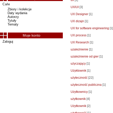
ux
[1]
Całe
UX/UI
[3]
Zbiory i kolekcje
Daty wydania
UX Designer
[1]
Autorzy
Tytuły
UX dizajn
[1]
Tematy
UX for software engineering
[1]
Moje konto
UX process
[1]
Zaloguj
UX Research
[1]
uzależnienie
[1]
uzależnienie od gier
[1]
użyczający
[1]
Użyktownik
[1]
użyteczność
[22]
użyteczność publiczna
[1]
Użytkownicy
[1]
użytkownik
[4]
Użytkownik
[2]