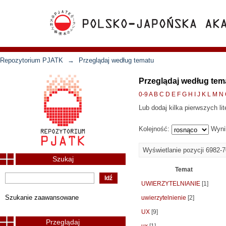
Repozytorium PJATK
→
Przeglądaj według tematu
Przeglądaj według tem
0-9
A
B
C
D
E
F
G
H
I
J
K
L
M
N
Lub dodaj kilka pierwszych lit
Kolejność:
Wyni
Wyświetlanie pozycji 6982-
Szukaj
Temat
UWIERZYTELNIANIE
[1]
Szukanie zaawansowane
uwierzytelnienie
[2]
UX
[9]
Przeglądaj