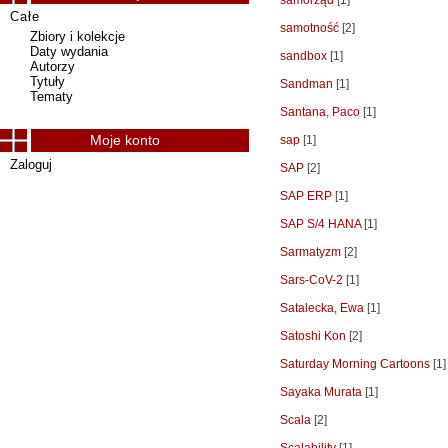
samorząd
[1]
Całe
samotność
[2]
Zbiory i kolekcje
Daty wydania
sandbox
[1]
Autorzy
Tytuły
Sandman
[1]
Tematy
Santana, Paco
[1]
Moje konto
sap
[1]
Zaloguj
SAP
[2]
SAP ERP
[1]
SAP S/4 HANA
[1]
Sarmatyzm
[2]
Sars-CoV-2
[1]
Satalecka, Ewa
[1]
Satoshi Kon
[2]
Saturday Morning Cartoons
[1]
Sayaka Murata
[1]
Scala
[2]