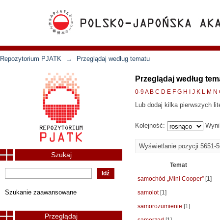
Repozytorium PJATK
→
Przeglądaj według tematu
Przeglądaj według tem
0-9
A
B
C
D
E
F
G
H
I
J
K
L
M
N
Lub dodaj kilka pierwszych lit
Kolejność:
Wyni
Wyświetlanie pozycji 5651-
Szukaj
Temat
samochód „Mini Cooper”
[1]
Szukanie zaawansowane
samolot
[1]
samorozumienie
[1]
Przeglądaj