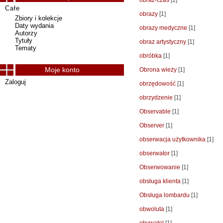
obraz-czas
[1]
Całe
obrazy
[1]
Zbiory i kolekcje
Daty wydania
obrazy medyczne
[1]
Autorzy
Tytuły
obraz artystyczny
[1]
Tematy
obróbka
[1]
Moje konto
Obrona wieży
[1]
Zaloguj
obrzędowość
[1]
obrzydzenie
[1]
Observable
[1]
Observer
[1]
obserwacja użytkownika
[1]
obserwator
[1]
Obserwowanie
[1]
obsługa klienta
[1]
Obsługa lombardu
[1]
obwoluta
[1]