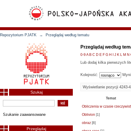
Repozytorium PJATK
→
Przeglądaj według tematu
Przeglądaj według tem
0-9
A
B
C
D
E
F
G
H
I
J
K
L
M
N
Lub dodaj kilka pierwszych lit
Kolejność:
Wyni
Wyświetlanie pozycji 4243-
Szukaj
Temat
Obliczenia w czasie rzeczywis
Szukanie zaawansowane
Oblivion
[1]
obraz
[8]
Przeglądaj