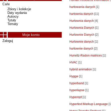
Human Resource Information 
Całe
hurtowania danych
[1]
Zbiory i kolekcje
Daty wydania
hurtownia danych
[11]
Autorzy
Tytuły
Hurtownia danych
[4]
Tematy
Hurtownia Danych
[1]
Moje konto
Hurtownie Danych
[2]
Zaloguj
Hurtownie danych
[1]
hurtownie danych
[2]
Hurwitz-Radon matrices
[1]
HVAC
[1]
hybrid animation
[1]
Hygge
[1]
hyperband
[1]
hyperlapse
[1]
Hyperopt
[1]
Hypertext Markup Language
[1