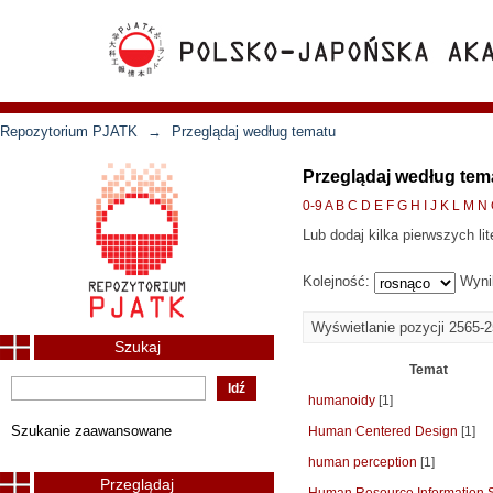
Repozytorium PJATK
→
Przeglądaj według tematu
Przeglądaj według tem
0-9
A
B
C
D
E
F
G
H
I
J
K
L
M
N
Lub dodaj kilka pierwszych lit
Kolejność:
Wyni
Wyświetlanie pozycji 2565-
Szukaj
Temat
humanoidy
[1]
Szukanie zaawansowane
Human Centered Design
[1]
human perception
[1]
Przeglądaj