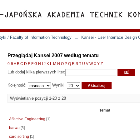
yki / Faculty of Information Technology
→
Kansei - User Interface Design 
Przeglądaj Kansei 2007 według tematu
0-9
A
B
C
D
E
F
G
H
I
J
K
L
M
N
O
P
Q
R
S
T
U
V
W
X
Y
Z
Lub dodaj kilka pierwszych liter:
Kolejność:
Wyniki:
Wyświetlanie pozycji 1-20 z 28
Temat
Affective Engineering
[1]
barwa
[5]
card sorting
[1]