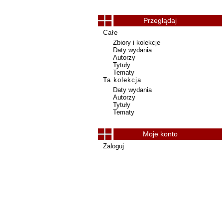
Przeglądaj
Całe
Zbiory i kolekcje
Daty wydania
Autorzy
Tytuły
Tematy
Ta kolekcja
Daty wydania
Autorzy
Tytuły
Tematy
Moje konto
Zaloguj