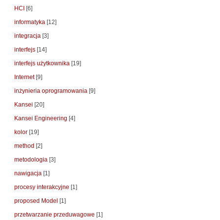
HCI
[6]
informatyka
[12]
integracja
[3]
interfejs
[14]
interfejs użytkownika
[19]
Internet
[9]
inżynieria oprogramowania
[9]
Kansei
[20]
Kansei Engineering
[4]
kolor
[19]
method
[2]
metodologia
[3]
nawigacja
[1]
procesy interakcyjne
[1]
proposed Model
[1]
przetwarzanie przeduwagowe
[1]