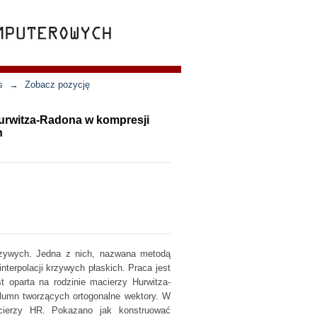
s
→
Zobacz pozycję
urwitza-Radona w kompresji
h
rzywych. Jedna z nich, nazwana metodą
terpolacji krzywych płaskich. Praca jest
 oparta na rodzinie macierzy Hurwitza-
lumn tworzących ortogonalne wektory. W
cierzy HR. Pokazano jak konstruować