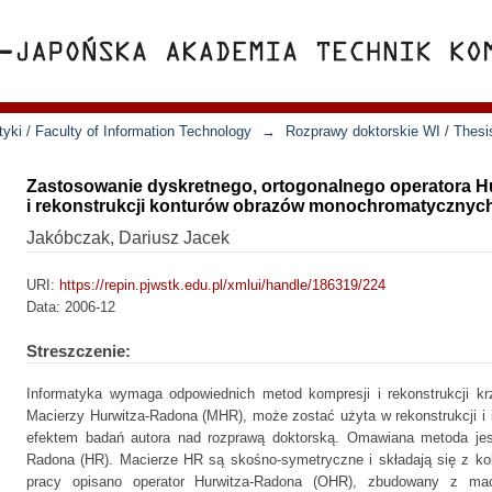
yki / Faculty of Information Technology
→
Rozprawy doktorskie WI / Thesi
Zastosowanie dyskretnego, ortogonalnego operatora H
i rekonstrukcji konturów obrazów monochromatycznyc
Jakóbczak, Dariusz Jacek
URI:
https://repin.pjwstk.edu.pl/xmlui/handle/186319/224
Data:
2006-12
Streszczenie:
Informatyka wymaga odpowiednich metod kompresji i rekonstrukcji k
Macierzy Hurwitza-Radona (MHR), może zostać użyta w rekonstrukcji i in
efektem badań autora nad rozprawą doktorską. Omawiana metoda jest
Radona (HR). Macierze HR są skośno-symetryczne i składają się z ko
pracy opisano operator Hurwitza-Radona (OHR), zbudowany z ma