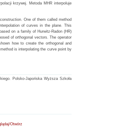
polacji krzywej. Metoda MHR interpoluje
construction. One of them called method
terpolation of curves in the plane. This
s based on a family of Hurwitz-Radon (HR)
sed of orthogonal vectors. The operator
s shown how to create the orthogonal and
method is interpolating the curve point by
ńskiego. Polsko-Japońska Wyższa Szkoła
lądaj/
Otwórz