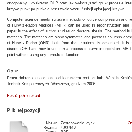
ortogonalny i dyskretny OHR oraz jak wykorzystać go w procesie inter
krzywą punkt po punkcie bez użycia wzoru funkcji opisującej krzywą.
Computer science needs suitable methods of curve compression and re
of Hurwitz-Radon Matrices (MHR) can be used in reconstruction and in
paper is the effect of author studies on doctoral thesis. The method i
matrices. The matrices are skew-symmetric and possess columns compo
of Hurwitz-Radon (OHR), built from that matrices, is described. It i
discrete OHR and how to use it in a process of curve interpolation. MHR 
point without using any formula of function.
Opis:
Praca doktorska napisana pod kierunkiem prof. dr hab. Witolda Kosi
Technik Komputerowych. Warszawa, grudzień 2006.
Pokaż pełny rekord
Pliki tej pozycji
Nazwa:
Zastosowanie_dysk ...
Og
Rozmiar:
4.937MB
Format:
PDF