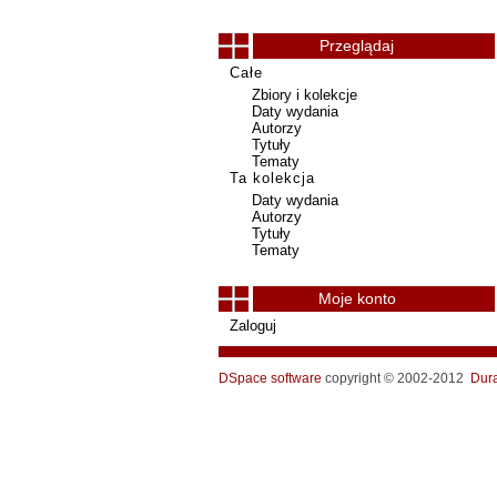
Przeglądaj
Całe
Zbiory i kolekcje
Daty wydania
Autorzy
Tytuły
Tematy
Ta kolekcja
Daty wydania
Autorzy
Tytuły
Tematy
Moje konto
Zaloguj
DSpace software
copyright © 2002-2012
Dur