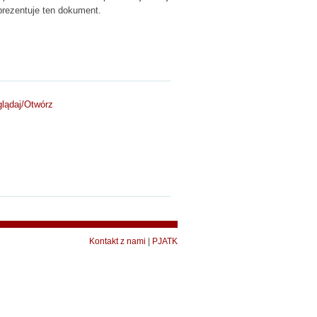
prezentuje ten dokument.
lądaj/
Otwórz
Kontakt z nami
|
PJATK