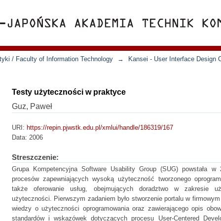
yki / Faculty of Information Technology
→
Kansei - User Interface Design 
Testy użyteczności w praktyce
Guz, Paweł
URI:
https://repin.pjwstk.edu.pl/xmlui/handle/186319/167
Data:
2006
Streszczenie:
Grupa Kompetencyjna Software Usability Group (SUG) powstała w
procesów zapewniających wysoką użyteczność tworzonego oprogram
także oferowanie usług, obejmujących doradztwo w zakresie u
użyteczności. Pierwszym zadaniem było stworzenie portalu w firmowym 
wiedzy o użyteczności oprogramowania oraz zawierającego opis obowi
standardów i wskazówek dotyczących procesu User-Centered Develo