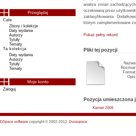
analiza zmian zachodzących p
oczekiwaną przez użytkownikó
Przeglądaj
zaklasyfikowania. Dodatkow
Całe
którym zaimplementowane zo
Zbiory i kolekcje
Daty wydania
Pokaż pełny rekord
Autorzy
Tytuły
Tematy
Ta kolekcja
Pliki tej pozycji
Daty wydania
Autorzy
Nazwa
Tytuły
Rozmiar
Tematy
Format
Opis
Moje konto
Zaloguj
Pozycja umieszczona j
Kansei 2006
DSpace software
copyright © 2002-2012
Duraspace