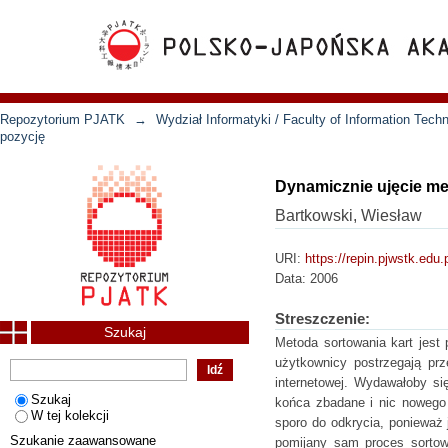
Repozytorium PJATK
→
Wydział Informatyki / Faculty of Information Tech
pozycję
Dynamicznie ujęcie me
Bartkowski, Wiesław
URI:
https://repin.pjwstk.edu
Data:
2006
Streszczenie:
Szukaj
Metoda sortowania kart jest
użytkownicy postrzegają prz
internetowej. Wydawałoby się
Szukaj
końca zbadane i nic nowego
W tej kolekcji
sporo do odkrycia, ponieważ 
Szukanie zaawansowane
pomijany sam proces sortow