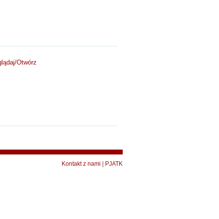
lądaj/
Otwórz
Kontakt z nami
|
PJATK