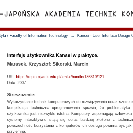
yki / Faculty of Information Technology
→
Kansei - User Interface Design 
Interfejs użytkownika Kansei w praktyce.
Marasek, Krzysztof; Sikorski, Marcin
URI:
https://repin.pjwstk.edu.pl/xmlui/handle/186319/121
Data:
2007
Streszczenie:
Wykorzystanie technik komputerowych do rozwiązywania coraz szersze
komplikacja techniczna oprogramowania sprawia, że problematyka pr
użytkownika jest niezwykle istotna. Komputery wspomagają człowieka w
systemy interaktywne stają się coraz bardziej złożone z technic
powszechnośc korzystania z komputerów ich obsługa powinna być jak na
przyjemna.