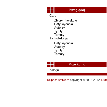
Przeglądaj
Całe
Zbiory i kolekcje
Daty wydania
Autorzy
Tytuły
Tematy
Ta kolekcja
Daty wydania
Autorzy
Tytuły
Tematy
Moje konto
Zaloguj
DSpace software
copyright © 2002-2012
Dur