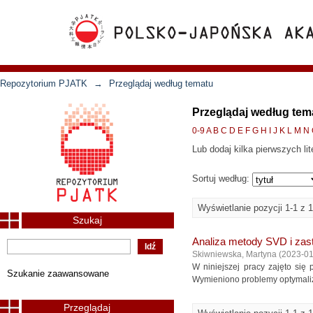
Repozytorium PJATK
→
Przeglądaj według tematu
Przeglądaj według tem
0-9
A
B
C
D
E
F
G
H
I
J
K
L
M
N
Lub dodaj kilka pierwszych lit
Sortuj według:
Wyświetlanie pozycji 1-1 z 1
Szukaj
Analiza metody SVD i zas
Skiwniewska, Martyna
(
2023-01
W niniejszej pracy zajęto si
Szukanie zaawansowane
Wymieniono problemy optymaliz
Przeglądaj