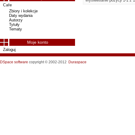
Wyświetlanie pozycji 1-1 z 1
Całe
Zbiory i kolekcje
Daty wydania
Autorzy
Tytuły
Tematy
Moje konto
Zaloguj
DSpace software
copyright © 2002-2012
Duraspace