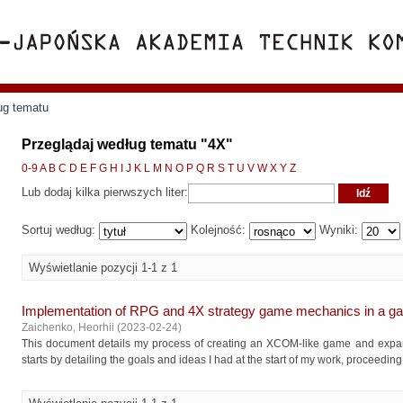
ug tematu
Przeglądaj według tematu "4X"
0-9
A
B
C
D
E
F
G
H
I
J
K
L
M
N
O
P
Q
R
S
T
U
V
W
X
Y
Z
Lub dodaj kilka pierwszych liter:
Sortuj według:
Kolejność:
Wyniki:
Wyświetlanie pozycji 1-1 z 1
Implementation of RPG and 4X strategy game mechanics in a 
Zaichenko, Heorhii
(
2023-02-24
)
This document details my process of creating an XCOM-like game and expand
starts by detailing the goals and ideas I had at the start of my work, proceeding 