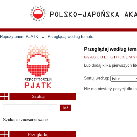
Repozytorium PJATK
→
Przeglądaj według tematu
Przeglądaj według tem
0-9
A
B
C
D
E
F
G
H
I
J
K
L
M
N
Lub dodaj kilka pierwszych lit
Sortuj według:
Nie ma niestety pozycji dla t
Szukaj
Szukanie zaawansowane
Przeglądaj