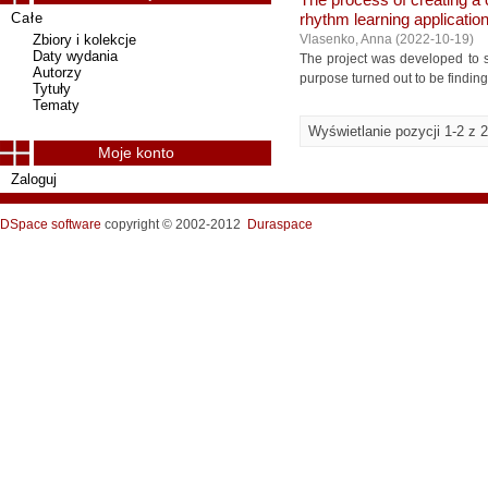
The process of creating a
Całe
rhythm learning applicatio
Zbiory i kolekcje
Vlasenko, Anna
(
2022-10-19
)
Daty wydania
The project was developed to 
Autorzy
purpose turned out to be finding 
Tytuły
Tematy
Wyświetlanie pozycji 1-2 z 2
Moje konto
Zaloguj
DSpace software
copyright © 2002-2012
Duraspace