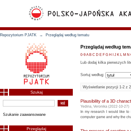
Repozytorium PJATK
→
Przeglądaj według tematu
Przeglądaj według tem
0-9
A
B
C
D
E
F
G
H
I
J
K
L
M
N
Lub dodaj kilka pierwszych lit
Sortuj według:
Wyświetlanie pozycji 1-2 z 2
Szukaj
Plausibility of a 3D charac
Yedina, Veronika
(
2022-10-27
)
In my research I would like to 
Szukanie zaawansowane
computer game and why the charac
Przeglądaj