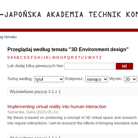
ug tematu
Przeglądaj według tematu "3D Environment design"
0-9
A
B
C
D
E
F
G
H
I
J
K
L
M
N
O
P
Q
R
S
T
U
V
W
X
Y
Z
Lub dodaj kilka pierwszych liter:
Sortuj według:
Kolejność:
Wyniki:
Wyświetlanie pozycji 1-1 z 1
Implementing virtual reality into human interaction
Samarska, Daria
(
2023-05-31
)
My thesis is based on producing a concept of 3D virtual space and research 
into regular interactions. I aim to research the effects of bringing mundane activi