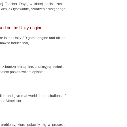
ej Teacher Days, w której nacisk został
kich jak rysowanie, stworzenie wstępnego
ed on the Unity engine
e in the Unity 3D game engine and all the
ow to induce fear, ...
 z bardzo prostą, lecz atrakcyjną techniką
ematem postanowiłem opisać ...
tion and give real-world demonstrations of
se Voxels for ...
problemy, które pojawiły się w procesie