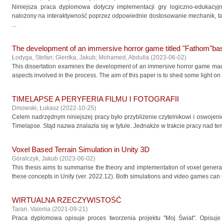
Niniejsza praca dyplomowa dotyczy implementacji gry logiczno-edukacyjn
nałożony na interaktywność poprzez odpowiednie dostosowanie mechanik, ta
...
The development of an immersive horror game titled "Fathom"bas
Łodyga, Stefan
;
Gientka, Jakub
;
Mohamed, Abdulla
(
2023-06-02
)
This dissertation examines the development of an immersive horror game mad
aspects involved in the process. The aim of this paper is to shed some light on h
TIMELAPSE A PERYFERIA FILMU I FOTOGRAFII
Dmowski, Łukasz
(
2022-10-25
)
Celem nadrzędnym niniejszej pracy było przybliżenie czytelnikowi i oswojenie
Timelapse. Stąd nazwa znalazła się w tytule. Jednakże w trakcie pracy nad t
Voxel Based Terrain Simulation in Unity 3D
Góralczyk, Jakub
(
2023-06-02
)
This thesis aims to summarise the theory and implementation of voxel genera
these concepts in Unity (ver. 2022.12). Both simulations and video games can u
WIRTUALNA RZECZYWISTOŚĆ
Taran, Valeriia
(
2021-09-21
)
Praca dyplomowa opisuje proces tworzenia projektu "Moj Świat". Opisuje 