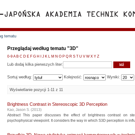
ug tematu
Przeglądaj według tematu "3D"
0-9
A
B
C
D
E
F
G
H
I
J
K
L
M
N
O
P
Q
R
S
T
U
V
W
X
Y
Z
Lub dodaj kilka pierwszych liter:
Sortuj według:
Kolejność:
Wyniki:
Wyświetlanie pozycji 1-11 z 11
Brightness Contrast in Stereoscopic 3D Perception
Kao, Jason S.
(
2013
)
Abstract This paper discusses the effect of brightness contrast on s
psychophysical viewpoint. It considers the way in which S3D perception is influ