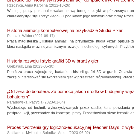
Brzydkie 3D. Nowa stylistyka animacji komputerowych w technic
Rzeczyca, Anna Karolina
(
2022-10-26
)
W mojej pracy przeanalizowałam nową formę estetyki współczesnych an
charakterystyki stylu brzydkiego 3D pod kątem jego tematyki oraz formy. Proce
Historia animacji komputerowej na przykładzie Studia Pixar
Pietrzak, Wiktor
(
2021-09-17
)
Praca magisterska „Historia animacji na przykładzie studia Pixar” opisuje
która nastąpiła wraz z dynamicznym rozwojem technologii cyfrowych. Przybliżo
Historia rozwoju i style grafiki 3D w branży gier
Gorbatiuk, Lina
(
2023-05-30
)
Poniższa praca zajmuje się badaniem historii grafiki 3D w grach. Omawia z
zaczęło interesować się tworzeniem gier w przestrzeni trójwymiarowej. Praca sku
„Od zera do bohatera. Za pomocą jakich środków budujemy wi
bohaterem”
Paradowska, Patrycja
(
2023-01-04
)
Wychodząc od technik wykorzystywanych przez studio, kulis powstania p
postprodukcji, przechodzę do koncepcji pracy. Przedstawiam różne techniki ani
Proces tworzenia gry logiczno-edukacyjnej Teacher Days, z wyko
Smilianets, Mykhailo
;
Solodkyi, Anton
(
2023-06-02
)