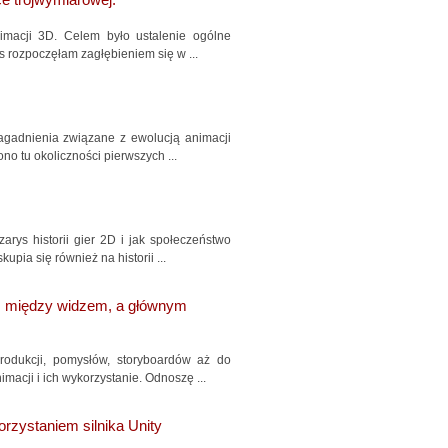
e trójwymiarowej.
imacji 3D. Celem było ustalenie ogólne
s rozpoczęłam zagłębieniem się w ...
 zagadnienia związane z ewolucją animacji
no tu okoliczności pierwszych ...
arys historii gier 2D i jak społeczeństwo
pia się również na historii ...
ęź między widzem, a głównym
rodukcji, pomysłów, storyboardów aż do
macji i ich wykorzystanie. Odnoszę ...
rzystaniem silnika Unity