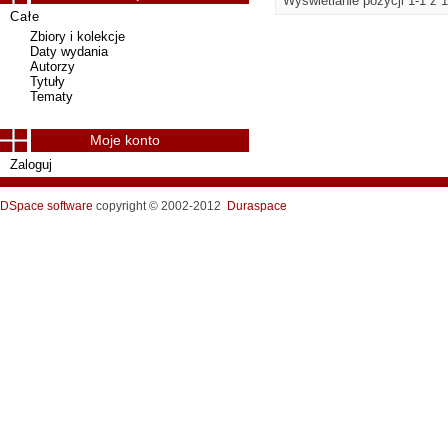
Wyświetlanie pozycji 1-1 z 1
Całe
Zbiory i kolekcje
Daty wydania
Autorzy
Tytuły
Tematy
Moje konto
Zaloguj
DSpace software
copyright © 2002-2012
Duraspace