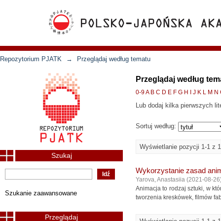
Repozytorium PJATK
→
Przeglądaj według tematu
Przeglądaj według tem
0-9
A
B
C
D
E
F
G
H
I
J
K
L
M
N
Lub dodaj kilka pierwszych lit
Sortuj według:
Wyświetlanie pozycji 1-1 z 1
Szukaj
Wykorzystanie zasad anima
Yarova, Anastasiia
(
2021-08-26
Animacja to rodzaj sztuki, w k
Szukanie zaawansowane
tworzenia kreskówek, filmów fab
Przeglądaj