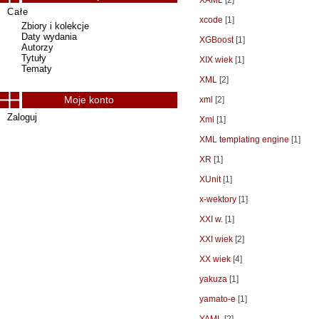
XAML
[2]
Całe
xcode
[1]
Zbiory i kolekcje
Daty wydania
XGBoost
[1]
Autorzy
Tytuły
XIX wiek
[1]
Tematy
XML
[2]
Moje konto
xml
[2]
Zaloguj
Xml
[1]
XML templating engine
[1]
XR
[1]
XUnit
[1]
x-wektory
[1]
XXI w.
[1]
XXI wiek
[2]
XX wiek
[4]
yakuza
[1]
yamato-e
[1]