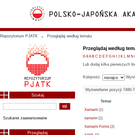
Repozytorium PJATK
→
Przeglądaj według tematu
Przeglądaj według tem
0-9
A
B
C
D
E
F
G
H
I
J
K
L
M
N
Lub dodaj kilka pierwszych lit
Kolejność:
Wyni
Wyświetlanie pozycji 7480-
Szukaj
Temat
Xamarin
[1]
Szukanie zaawansowane
xamarin
[1]
Xamarin.Forms
[3]
Przeglądaj