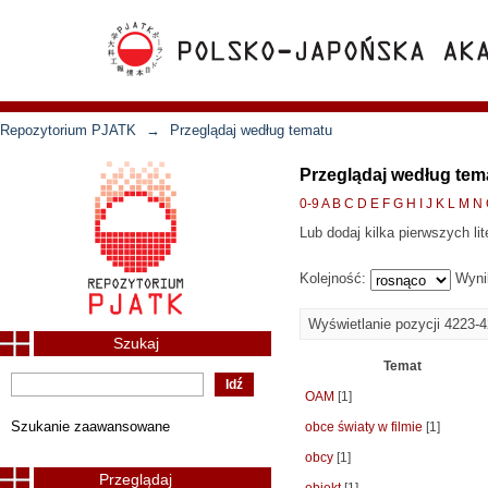
Repozytorium PJATK
→
Przeglądaj według tematu
Przeglądaj według tem
0-9
A
B
C
D
E
F
G
H
I
J
K
L
M
N
Lub dodaj kilka pierwszych lit
Kolejność:
Wyni
Wyświetlanie pozycji 4223-
Szukaj
Temat
OAM
[1]
Szukanie zaawansowane
obce światy w filmie
[1]
obcy
[1]
Przeglądaj