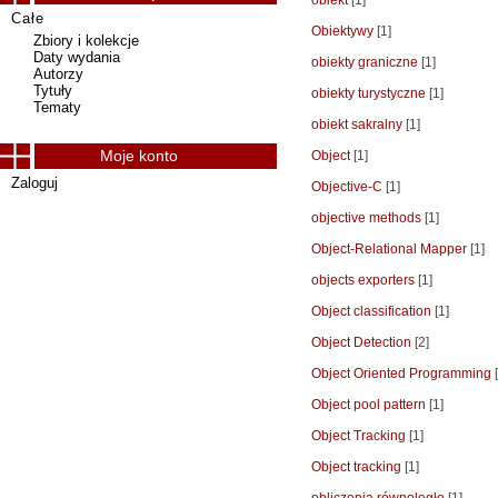
obiekt
[1]
Całe
Obiektywy
[1]
Zbiory i kolekcje
Daty wydania
obiekty graniczne
[1]
Autorzy
Tytuły
obiekty turystyczne
[1]
Tematy
obiekt sakralny
[1]
Moje konto
Object
[1]
Zaloguj
Objective-C
[1]
objective methods
[1]
Object-Relational Mapper
[1]
objects exporters
[1]
Object classification
[1]
Object Detection
[2]
Object Oriented Programming
[
Object pool pattern
[1]
Object Tracking
[1]
Object tracking
[1]