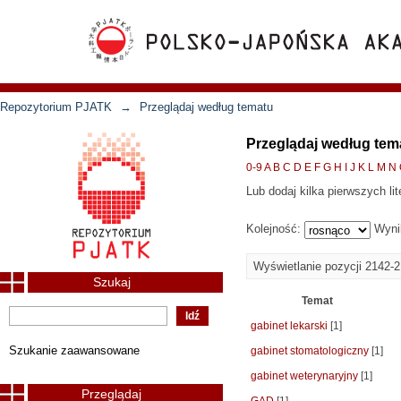
Repozytorium PJATK
→
Przeglądaj według tematu
Przeglądaj według tem
0-9
A
B
C
D
E
F
G
H
I
J
K
L
M
N
Lub dodaj kilka pierwszych lit
Kolejność:
Wyni
Wyświetlanie pozycji 2142-
Szukaj
Temat
gabinet lekarski
[1]
Szukanie zaawansowane
gabinet stomatologiczny
[1]
gabinet weterynaryjny
[1]
Przeglądaj