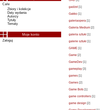
GAD
[1]
Całe
gadżet
[1]
Zbiory i kolekcje
Daty wydania
Gakko
[1]
Autorzy
Tytuły
galeriaopera
[1]
Tematy
Galeria Medium
[2]
Moje konto
galeria sztuki
[1]
Zaloguj
galerie sztuki
[1]
GAME
[1]
Game
[2]
GameDev
[1]
gameplay
[3]
games
[1]
Games
[2]
Game Bots
[1]
game controllers
[1]
game design
[2]