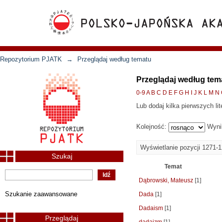
Repozytorium PJATK
→
Przeglądaj według tematu
Przeglądaj według tem
0-9
A
B
C
D
E
F
G
H
I
J
K
L
M
N
Lub dodaj kilka pierwszych lit
Kolejność:
Wyni
Wyświetlanie pozycji 1271-
Szukaj
Temat
Dąbrowski, Mateusz
[1]
Szukanie zaawansowane
Dada
[1]
Dadaism
[1]
Przeglądaj