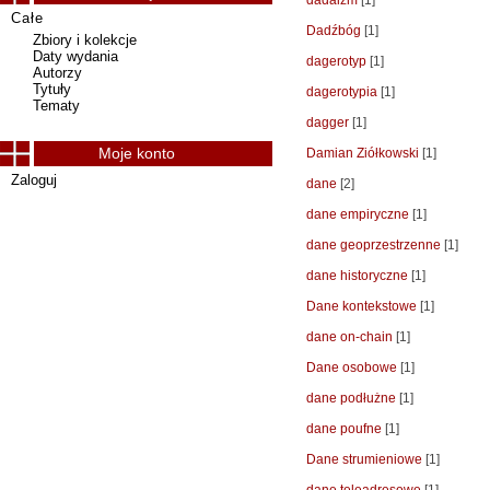
dadaizm
[1]
Całe
Dadźbóg
[1]
Zbiory i kolekcje
Daty wydania
dagerotyp
[1]
Autorzy
Tytuły
dagerotypia
[1]
Tematy
dagger
[1]
Moje konto
Damian Ziółkowski
[1]
Zaloguj
dane
[2]
dane empiryczne
[1]
dane geoprzestrzenne
[1]
dane historyczne
[1]
Dane kontekstowe
[1]
dane on-chain
[1]
Dane osobowe
[1]
dane podłużne
[1]
dane poufne
[1]
Dane strumieniowe
[1]