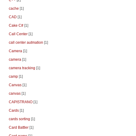
C++
[2]
cache
[1]
CAD
[1]
Cake C#
[1]
Call Center
[1]
call center autmation
[1]
Camera
[1]
camera
[1]
camera tracking
[1]
camp
[1]
Canvas
[1]
canvas
[1]
CAPISTRANO
[1]
Cards
[1]
cards sorting
[1]
Card Battler
[1]