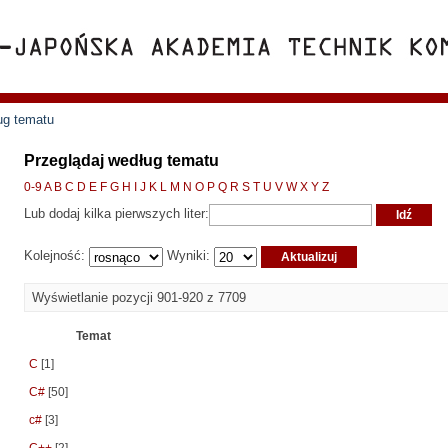
ug tematu
Przeglądaj według tematu
0-9
A
B
C
D
E
F
G
H
I
J
K
L
M
N
O
P
Q
R
S
T
U
V
W
X
Y
Z
Lub dodaj kilka pierwszych liter:
Kolejność:
Wyniki:
Wyświetlanie pozycji 901-920 z 7709
Temat
C
[1]
C#
[50]
c#
[3]