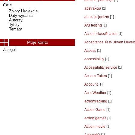
abstract paintings
[1]
Całe
abstrakcja
[2]
Zbiory i kolekcje
Daty wydania
abstrakcjonizm
[1]
Autorzy
Tytuły
A/B testing
[1]
Tematy
Accent classification
[1]
Moje konto
Acceptance Test-Driven Deve
Zaloguj
Access
[1]
accessibility
[1]
Accessibility service
[1]
Access Token
[1]
Account
[1]
AccuWeather
[1]
actiontracking
[1]
Action Game
[1]
action games
[1]
Action movie
[1]