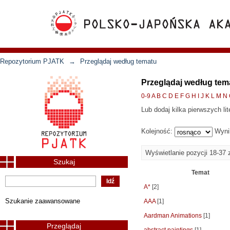
Repozytorium PJATK
→
Przeglądaj według tematu
Przeglądaj według tem
0-9
A
B
C
D
E
F
G
H
I
J
K
L
M
N
Lub dodaj kilka pierwszych lit
Kolejność:
Wyni
Wyświetlanie pozycji 18-37 
Szukaj
Temat
A*
[2]
Szukanie zaawansowane
AAA
[1]
Aardman Animations
[1]
Przeglądaj