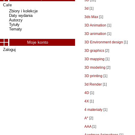
3D
[11]
Całe
3d
[1]
Zbiory i kolekcje
Daty wydania
3ds Max
[1]
Autorzy
Tytuły
3D Animation
[1]
Tematy
3D animation
[1]
Moje konto
3D Environment design
[1]
Zaloguj
3D graphics
[2]
3D mapping
[1]
3D modeling
[2]
3D printing
[1]
3d Render
[1]
4D
[1]
4X
[1]
4 materiały
[1]
A*
[2]
AAA
[1]