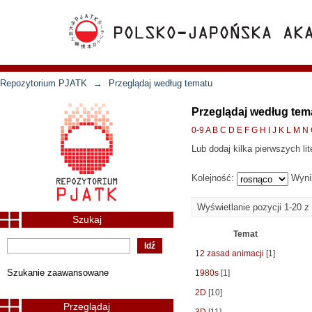
Repozytorium PJATK
→
Przeglądaj według tematu
Przeglądaj według tem
0-9
A
B
C
D
E
F
G
H
I
J
K
L
M
N
Lub dodaj kilka pierwszych lit
Kolejność:
Wyni
Wyświetlanie pozycji 1-20 z
Szukaj
Temat
12 zasad animacji
[1]
Szukanie zaawansowane
1980s
[1]
2D
[10]
Przeglądaj