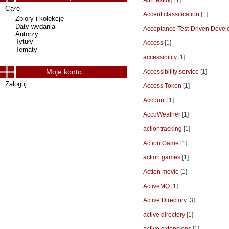
A/B testing
[1]
Całe
Accent classification
[1]
Zbiory i kolekcje
Daty wydania
Acceptance Test-Driven Deve
Autorzy
Tytuły
Access
[1]
Tematy
accessibility
[1]
Moje konto
Accessibility service
[1]
Zaloguj
Access Token
[1]
Account
[1]
AccuWeather
[1]
actiontracking
[1]
Action Game
[1]
action games
[1]
Action movie
[1]
ActiveMQ
[1]
Active Directory
[3]
active directory
[1]