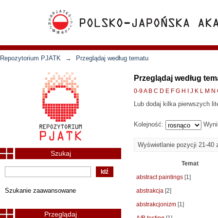
Repozytorium PJATK
→
Przeglądaj według tematu
Przeglądaj według tem
0-9
A
B
C
D
E
F
G
H
I
J
K
L
M
N
Lub dodaj kilka pierwszych lit
Kolejność:
Wyni
Wyświetlanie pozycji 21-40 
Szukaj
Temat
abstract paintings
[1]
Szukanie zaawansowane
abstrakcja
[2]
abstrakcjonizm
[1]
Przeglądaj